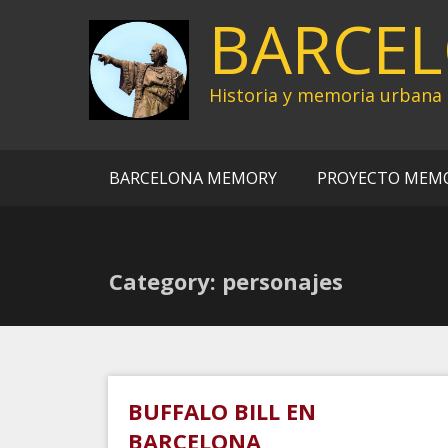
Ir
BARCE
al
contenido
Historia y memoria urbana
BARCELONA MEMORY
PROYECTO MEM
Category: personajes
BUFFALO BILL EN
BARCELONA