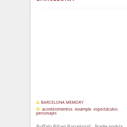
BARCELONA MEMORY
acontecimientos
eixample
espectáculos
,
,
,
personajes
Buffalo Bill en Barcelona? …Nadie podría