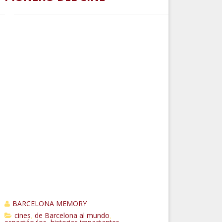
BARCELONA MEMORY
cines
de Barcelona al mundo
,
,