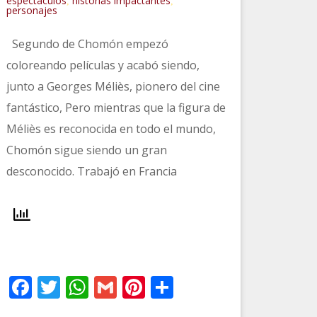
espectáculos
historias impactantes
,
,
personajes
Segundo de Chomón empezó
coloreando películas y acabó siendo,
junto a Georges Méliès, pionero del cine
fantástico, Pero mientras que la figura de
Méliès es reconocida en todo el mundo,
Chomón sigue siendo un gran
desconocido. Trabajó en Francia
r
Facebook
Twitter
WhatsApp
Gmail
Pinterest
Compartir