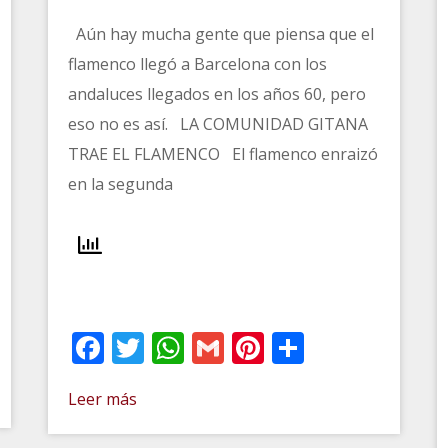
Aún hay mucha gente que piensa que el
flamenco llegó a Barcelona con los
andaluces llegados en los años 60, pero
eso no es así. LA COMUNIDAD GITANA
TRAE EL FLAMENCO El flamenco enraizó
en la segunda
t
artir
Facebook
Twitter
WhatsApp
Gmail
Pinterest
Comparti
Leer más