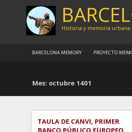
Ir
BARCE
al
contenido
Historia y memoria urbana
BARCELONA MEMORY
PROYECTO MEM
Mes:
octubre 1401
TAULA DE CANVI, PRIMER
BANCO PÚBLICO EUROPEO