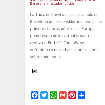
historias impactantes
instituciones
marca
,
,
Barcelona
mercados
oficios
,
,
La Taula de Canvi o mesa de cambio de
Barcelona puede considerarse uno de los
primeros bancos públicos de Europa,
predecesora de los actuales bancos
centrales. En 1400, Cataluña se
enfrentaba a una crisis sin precedentes,
sobre todo por la
Facebook
Twitter
WhatsApp
Gmail
Pinteres
Comp