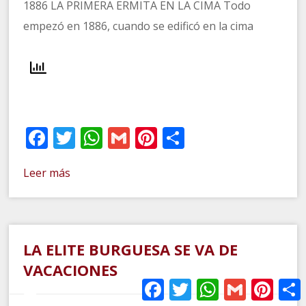
1886 LA PRIMERA ERMITA EN LA CIMA Todo
empezó en 1886, cuando se edificó en la cima
Facebook
Twitter
WhatsApp
Gmail
Pinterest
Compartir
Leer más
LA ELITE BURGUESA SE VA DE
VACACIONES
Facebook
Twitter
WhatsApp
Gmail
Pinter