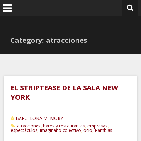
Ir
al
contenido
Category: atracciones
EL STRIPTEASE DE LA SALA NEW
YORK
BARCELONA MEMORY
atracciones
bares y restaurantes
empresas
,
,
,
espectáculos
imaginario colectivo
ocio
Ramblas
,
,
,