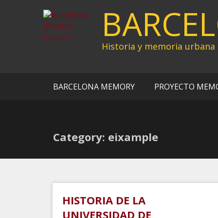
Ir
BARCE
al
contenido
Historia y memoria urbana
BARCELONA MEMORY
PROYECTO MEM
Category: eixample
HISTORIA DE LA
UNIVERSIDAD DE