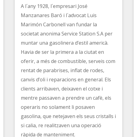
A l´any 1928, l´empresari José
Manzanares Baró i l´advocat Luis
Marimón Carbonell van fundar la
societat anonima Service Station S.A per
muntar una gasolinera d’estil americà.
Havia de ser la primera a la ciutat en
oferir, a més de combustible, serveis com
rentat de parabrises, inflat de rodes,
canvis d’oli i reparacions en general. Els
clients arribaven, deixaven el cotxe i
mentre passaven a prendre un cafè, els
operaris no solament li posaven
t
artir
gasolina, que netejaven els seus cristalls i
si calia, re realitzaven una operació
ràpida de manteniment.