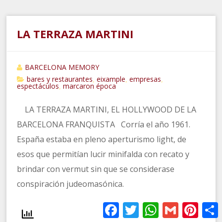
LA TERRAZA MARTINI
BARCELONA MEMORY
bares y restaurantes
eixample
empresas
,
,
,
espectáculos
marcaron época
,
LA TERRAZA MARTINI, EL HOLLYWOOD DE LA
BARCELONA FRANQUISTA Corría el año 1961.
España estaba en pleno aperturismo light, de
esos que permitían lucir minifalda con recato y
brindar con vermut sin que se considerase
conspiración judeomasónica.
Facebook
Twitter
WhatsApp
Gmail
Pinter