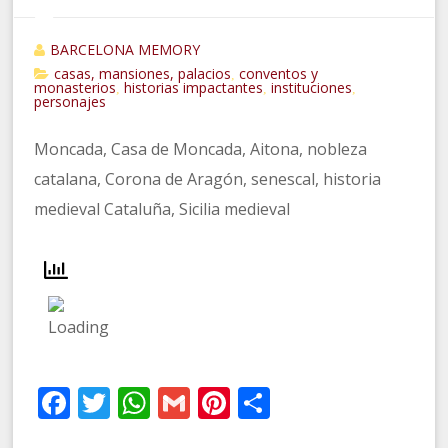
BARCELONA MEMORY
casas, mansiones, palacios
conventos y
,
monasterios
historias impactantes
instituciones
,
,
,
personajes
Moncada, Casa de Moncada, Aitona, nobleza
catalana, Corona de Aragón, senescal, historia
medieval Cataluña, Sicilia medieval
Facebook
Twitter
WhatsApp
Gmail
Pinterest
Compartir