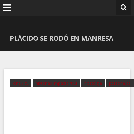
Ir
al
contenido
PLÁCIDO SE RODÓ EN MANRESA
cine / tv
historias impactantes
nostalgia
personajes