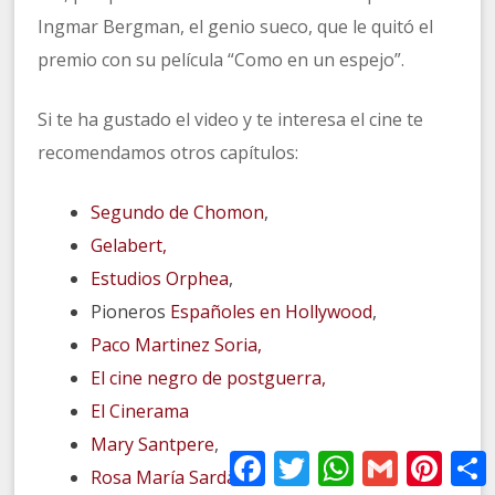
Ingmar Bergman, el genio sueco, que le quitó el
premio con su película “Como en un espejo”.
Si te ha gustado el video y te interesa el cine te
recomendamos otros capítulos:
Segundo de Chomon
,
Gelabert,
Estudios Orphea
,
Pioneros
Españoles en Hollywood
,
Paco Martinez Soria,
El cine negro de postguerra,
El Cinerama
Mary Santpere
,
Facebook
Twitter
WhatsApp
Gmail
Pinter
Rosa María Sardà,