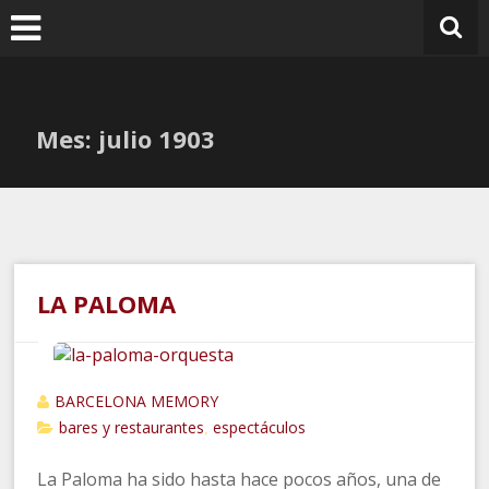
Ir
al
contenido
Mes:
julio 1903
LA PALOMA
BARCELONA MEMORY
bares y restaurantes
espectáculos
,
La Paloma ha sido hasta hace pocos años, una de