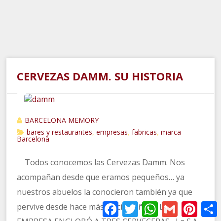
CERVEZAS DAMM. SU HISTORIA
BARCELONA MEMORY
bares y restaurantes
empresas
fabricas
marca
,
,
,
Barcelona
Todos conocemos las Cervezas Damm. Nos
acompañan desde que eramos pequeños… ya
nuestros abuelos la conocieron también ya que
Facebook
Twitter
WhatsApp
Gmail
Pinter
pervive desde hace más de cien años. LA