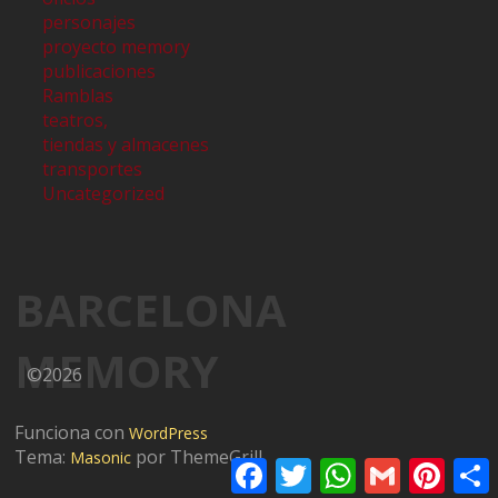
personajes
proyecto memory
publicaciones
Ramblas
teatros,
tiendas y almacenes
transportes
Uncategorized
BARCELONA
MEMORY
©2026
Funciona con
WordPress
Tema:
por ThemeGrill
Masonic
Facebook
Twitter
WhatsApp
Gmail
Pinter