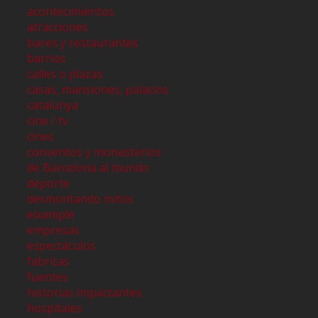
acontecimientos
atracciones
bares y restaurantes
barrios
calles o plazas
casas, mansiones, palacios
catalunya
cine / tv
cines
conventos y monasterios
de Barcelona al mundo
deporte
desmontando mitos
eixample
empresas
espectáculos
fabricas
fuentes
historias impactantes
hospitales