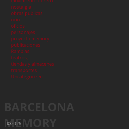
movimiento obrero
nostalgia
obras publicas
ocio
oficios
personajes
proyecto memory
publicaciones
Ramblas
teatros,
tiendas y almacenes
transportes
Uncategorized
BARCELONA
MEMORY
©2026