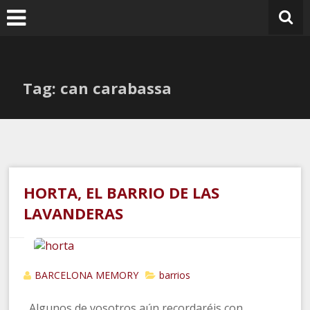
Ir
al
contenido
Tag: can carabassa
HORTA, EL BARRIO DE LAS
LAVANDERAS
BARCELONA MEMORY
barrios
Algunos de vosotros aún recordaréis con