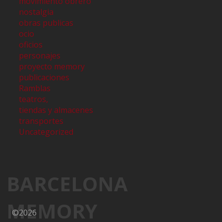
movimiento obrero
nostalgia
obras publicas
ocio
oficios
personajes
proyecto memory
publicaciones
Ramblas
teatros,
tiendas y almacenes
transportes
Uncategorized
BARCELONA
MEMORY
©2026