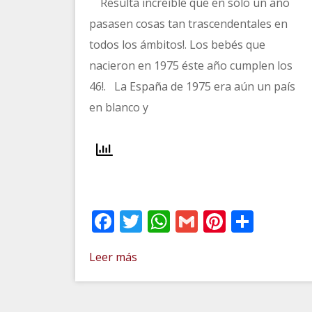
Resulta increíble que en sólo un año
pasasen cosas tan trascendentales en
todos los ámbitos!. Los bebés que
nacieron en 1975 éste año cumplen los
46!. La España de 1975 era aún un país
en blanco y
Facebook
Twitter
WhatsApp
Gmail
Pinteres
Comp
Leer más