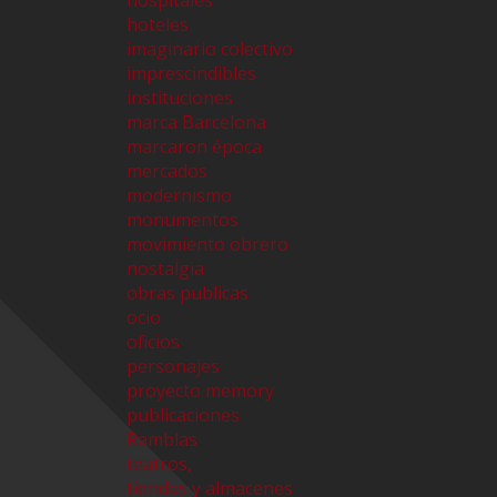
hospitales
hoteles
imaginario colectivo
imprescindibles
instituciones
marca Barcelona
marcaron época
mercados
modernismo
monumentos
movimiento obrero
nostalgia
obras publicas
ocio
oficios
personajes
proyecto memory
publicaciones
Ramblas
teatros,
tiendas y almacenes