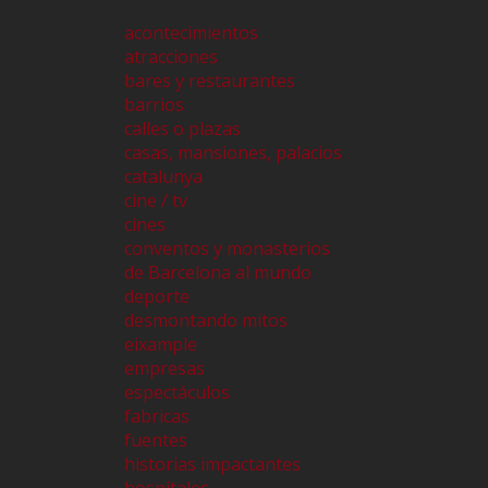
acontecimientos
atracciones
bares y restaurantes
barrios
calles o plazas
casas, mansiones, palacios
catalunya
cine / tv
cines
conventos y monasterios
de Barcelona al mundo
deporte
desmontando mitos
eixample
empresas
espectáculos
fabricas
fuentes
historias impactantes