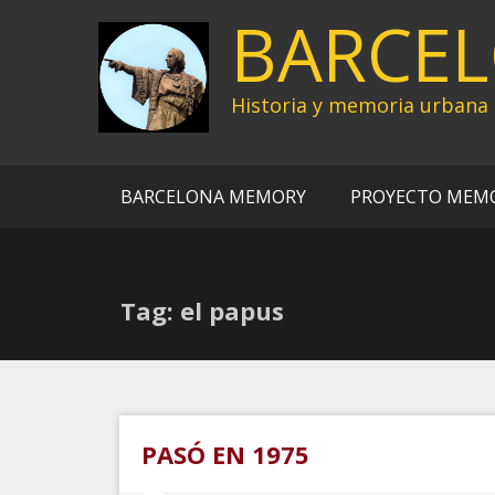
Ir
BARCE
al
contenido
Historia y memoria urbana
BARCELONA MEMORY
PROYECTO MEM
Tag: el papus
PASÓ EN 1975