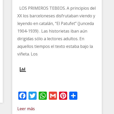
LOS PRIMEROS TEBEOS. A principios del
XX los barceloneses disfrutaban viendo y
leyendo en catalán, “El Patufet” (Junceda
1904-1939) . Las historietas iban aún
dirigidas sólo a lectores adultos. En
aquellos tiempos el texto estaba bajo la
viñeta. Los
t
artir
Facebook
Twitter
WhatsApp
Gmail
Pinterest
Comparti
Leer más