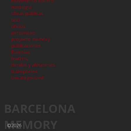
movimiento obrero
nostalgia
obras publicas
ocio
oficios
personajes
proyecto memory
publicaciones
Ramblas
teatros,
tiendas y almacenes
transportes
Uncategorized
BARCELONA
MEMORY
©2026