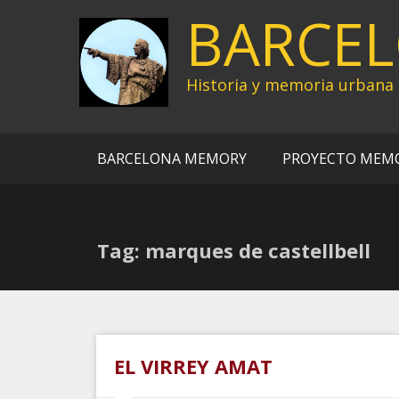
Ir
BARCE
al
contenido
Historia y memoria urbana
BARCELONA MEMORY
PROYECTO MEM
Tag: marques de castellbell
EL VIRREY AMAT