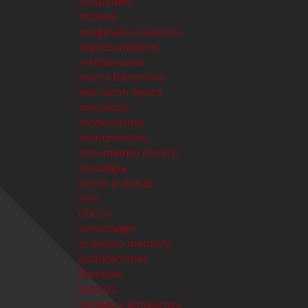
hospitales
hoteles
imaginario colectivo
imprescindibles
instituciones
marca Barcelona
marcaron época
mercados
modernismo
monumentos
movimiento obrero
nostalgia
obras publicas
ocio
oficios
personajes
proyecto memory
publicaciones
Ramblas
teatros,
tiendas y almacenes