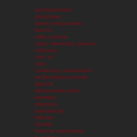
acontecimientos
atracciones
bares y restaurantes
barrios
calles o plazas
casas, mansiones, palacios
catalunya
cine / tv
cines
conventos y monasterios
de Barcelona al mundo
deporte
desmontando mitos
eixample
empresas
espectáculos
fabricas
fuentes
historias impactantes