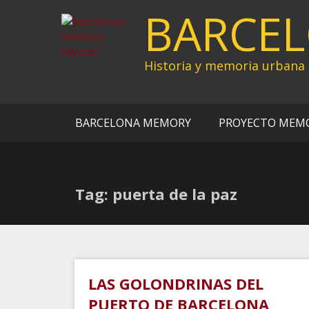
Ir
BARCE
al
contenido
Historia y memoria urbana
BARCELONA MEMORY
PROYECTO MEM
Tag: puerta de la paz
LAS GOLONDRINAS DEL
PUERTO DE BARCELONA