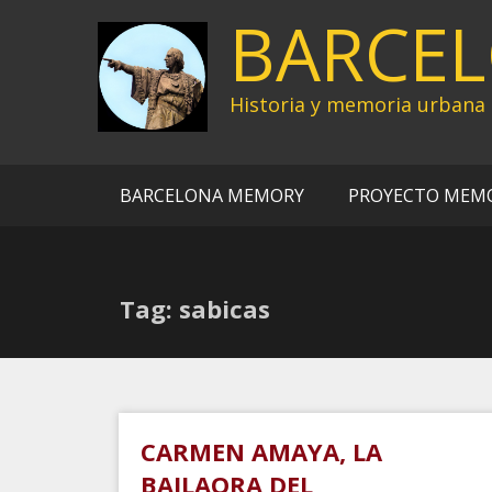
Ir
BARCE
al
contenido
Historia y memoria urbana
BARCELONA MEMORY
PROYECTO MEM
Tag: sabicas
CARMEN AMAYA, LA
BAILAORA DEL