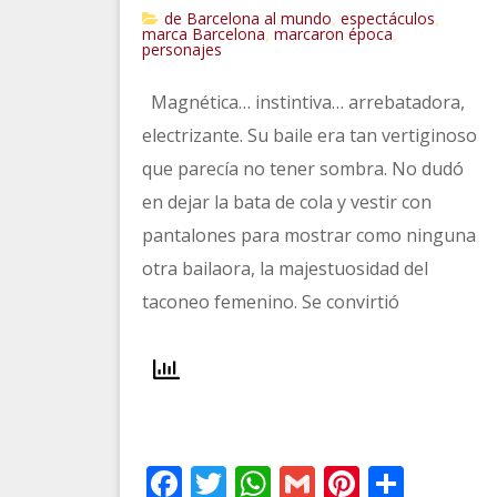
de Barcelona al mundo
espectáculos
,
,
marca Barcelona
marcaron época
,
,
personajes
Magnética… instintiva… arrebatadora,
electrizante. Su baile era tan vertiginoso
que parecía no tener sombra. No dudó
en dejar la bata de cola y vestir con
pantalones para mostrar como ninguna
otra bailaora, la majestuosidad del
taconeo femenino. Se convirtió
Facebook
Twitter
WhatsApp
Gmail
Pinteres
Comp