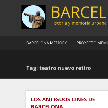
Ir
BARCE
al
contenido
Historia y memoria urbana
BARCELONA MEMORY
PROYECTO MEM
Tag: teatro nuevo retiro
LOS ANTIGUOS CINES DE
BARCELONA