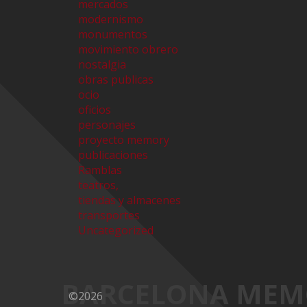
mercados
modernismo
monumentos
movimiento obrero
nostalgia
obras publicas
ocio
oficios
personajes
proyecto memory
publicaciones
Ramblas
teatros,
tiendas y almacenes
transportes
Uncategorized
BARCELONA MEM
©2026