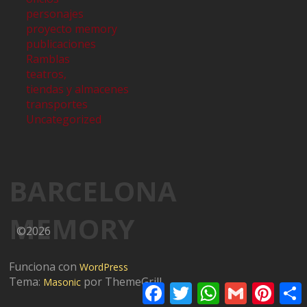
personajes
proyecto memory
publicaciones
Ramblas
teatros,
tiendas y almacenes
transportes
Uncategorized
BARCELONA
MEMORY
©2026
Funciona con
WordPress
Tema:
por ThemeGrill
Masonic
Facebook
Twitter
WhatsApp
Gmail
Pinter