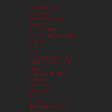
acontecimientos
atracciones
bares y restaurantes
barrios
calles o plazas
casas, mansiones, palacios
catalunya
cine / tv
cines
conventos y monasterios
de Barcelona al mundo
deporte
desmontando mitos
eixample
empresas
espectáculos
fabricas
fuentes
historias impactantes