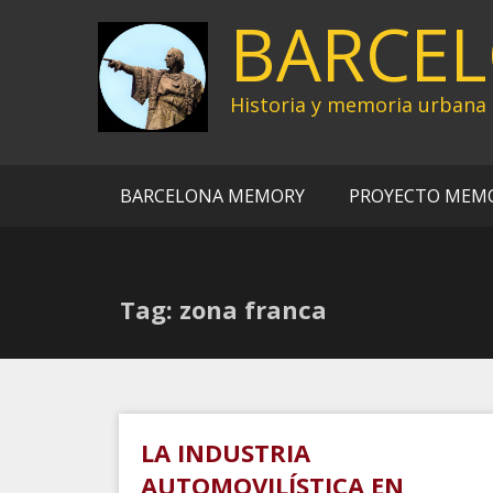
Ir
BARCE
al
contenido
Historia y memoria urbana
BARCELONA MEMORY
PROYECTO MEM
Tag: zona franca
LA INDUSTRIA
AUTOMOVILÍSTICA EN