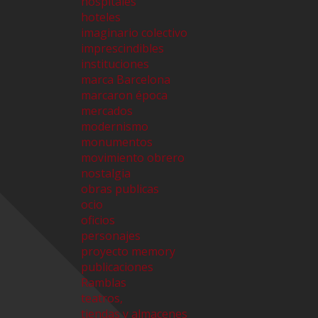
hospitales
hoteles
imaginario colectivo
imprescindibles
instituciones
marca Barcelona
marcaron época
mercados
modernismo
monumentos
movimiento obrero
nostalgia
obras publicas
ocio
oficios
personajes
proyecto memory
publicaciones
Ramblas
teatros,
tiendas y almacenes