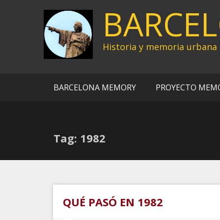
Ir
BARCE
al
contenido
Historia y memoria urbana
BARCELONA MEMORY
PROYECTO MEM
Tag: 1982
QUÉ PASÓ EN 1982