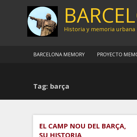
Ir
BARCE
al
contenido
Historia y memoria urbana
BARCELONA MEMORY
PROYECTO MEM
Tag: barça
EL CAMP NOU DEL BARÇA,
SU HISTORIA