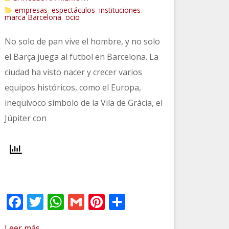
empresas
espectáculos
instituciones
,
,
,
marca Barcelona
ocio
,
No solo de pan vive el hombre, y no solo
el Barça juega al futbol en Barcelona. La
ciudad ha visto nacer y crecer varios
equipos históricos, como el Europa,
inequívoco símbolo de la Vila de Gràcia, el
Júpiter con
Facebook
Twitter
WhatsApp
Gmail
Pinterest
Compartir
Leer más