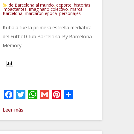
de Barcelona al mundo
deporte
historias
,
,
impactantes
imaginario colectivo
marca
,
,
Barcelona
marcaron época
personajes
,
,
Kubala fue la primera estrella mediática
del Futbol Club Barcelona. By Barcelona
Memory.
Facebook
Twitter
WhatsApp
Gmail
Pinterest
Compartir
r
Leer más