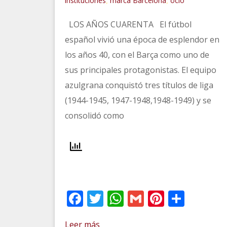
instituciones
marca Barcelona
ocio
,
,
LOS AÑOS CUARENTA El fútbol
español vivió una época de esplendor en
los años 40, con el Barça como uno de
sus principales protagonistas. El equipo
azulgrana conquistó tres títulos de liga
(1944-1945, 1947-1948,1948-1949) y se
consolidó como
Facebook
Twitter
WhatsApp
Gmail
Pinteres
Comp
Leer más