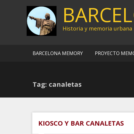
Ir
BARCE
al
contenido
Historia y memoria urbana
BARCELONA MEMORY
PROYECTO MEM
Tag: canaletas
KIOSCO Y BAR CANALETAS