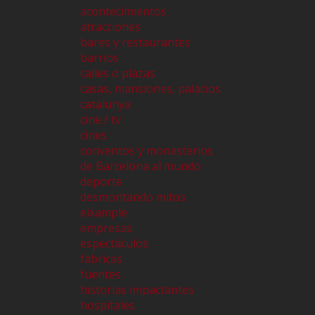
acontecimientos
atracciones
bares y restaurantes
barrios
calles o plazas
casas, mansiones, palacios
catalunya
cine / tv
cines
conventos y monasterios
de Barcelona al mundo
deporte
desmontando mitos
eixample
empresas
espectáculos
fabricas
fuentes
historias impactantes
hospitales