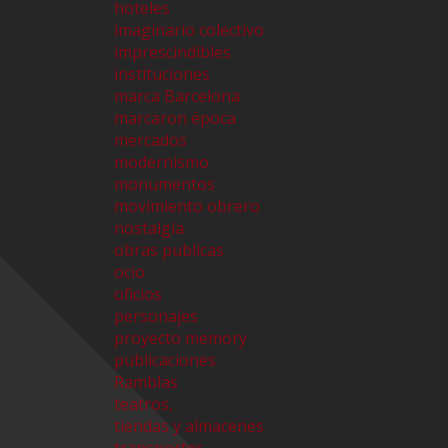
hoteles
imaginario colectivo
imprescindibles
instituciones
marca Barcelona
marcaron época
mercados
modernismo
monumentos
movimiento obrero
nostalgia
obras publicas
ocio
oficios
personajes
proyecto memory
publicaciones
Ramblas
teatros,
tiendas y almacenes