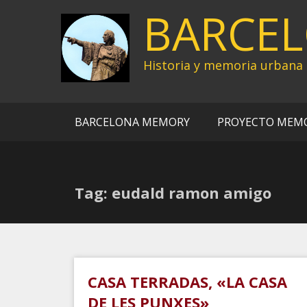
Ir
BARCE
al
contenido
Historia y memoria urbana
BARCELONA MEMORY
PROYECTO MEM
Tag: eudald ramon amigo
CASA TERRADAS, «LA CASA
DE LES PUNXES»