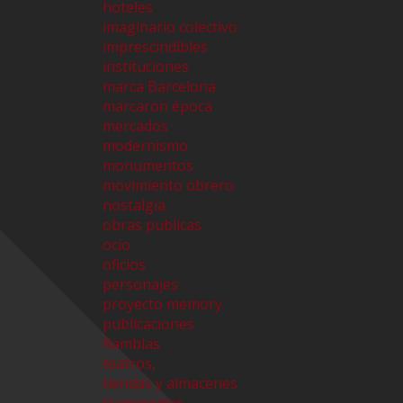
hoteles
imaginario colectivo
imprescindibles
instituciones
marca Barcelona
marcaron época
mercados
modernismo
monumentos
movimiento obrero
nostalgia
obras publicas
ocio
oficios
personajes
proyecto memory
publicaciones
Ramblas
teatros,
tiendas y almacenes