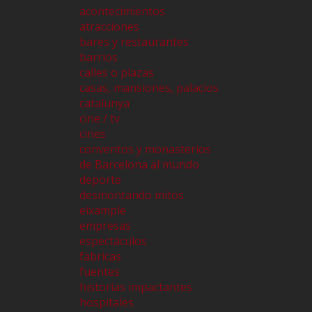
acontecimientos
atracciones
bares y restaurantes
barrios
calles o plazas
casas, mansiones, palacios
catalunya
cine / tv
cines
conventos y monasterios
de Barcelona al mundo
deporte
desmontando mitos
eixample
empresas
espectáculos
fabricas
fuentes
historias impactantes
hospitales