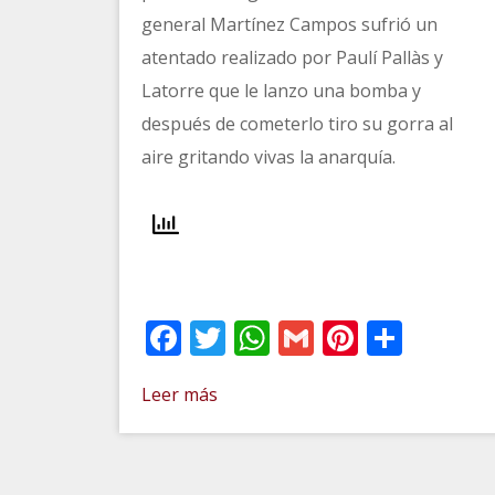
general Martínez Campos sufrió un
atentado realizado por Paulí Pallàs y
Latorre que le lanzo una bomba y
después de cometerlo tiro su gorra al
aire gritando vivas la anarquía.
Facebook
Twitter
WhatsApp
Gmail
Pinteres
Comp
Leer más