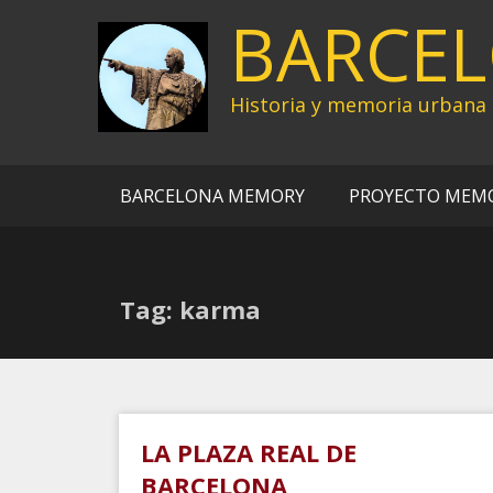
Ir
BARCE
al
contenido
Historia y memoria urbana
BARCELONA MEMORY
PROYECTO MEM
Tag: karma
LA PLAZA REAL DE
BARCELONA