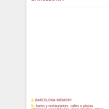
BARCELONA MEMORY
bares y restaurantes
calles o plazas
,
,