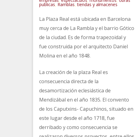
empresas
espectáculos
monumentos
obras
,
,
,
publicas
Ramblas
tiendas y almacenes
,
,
La Plaza Real está ubicada en Barcelona
muy cerca de La Rambla y el barrio Gótico
de la ciudad. Es de forma trapezoidal y
fue construida por el arquitecto Daniel
Molina en el año 1848.
La creación de la plaza Real es
consecuencia directa de la
desamortización eclesiástica de
Mendizábal en el año 1835. El convento
de los Caputxins- Capuchinos, situado en
este lugar desde el año 1718, fue
derribado y como consecuencia se
realizaron diversos proyectos, entre ellos