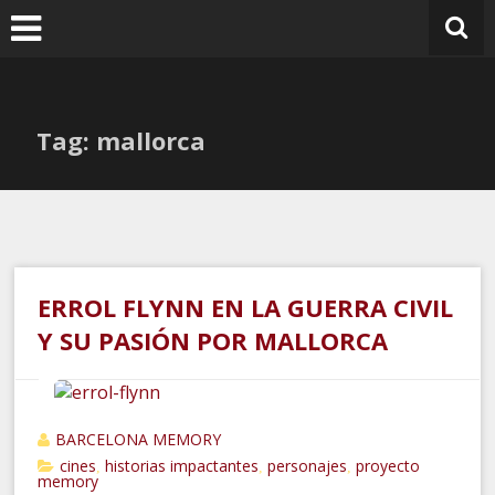
Ir
al
contenido
Tag: mallorca
ERROL FLYNN EN LA GUERRA CIVIL
Y SU PASIÓN POR MALLORCA
BARCELONA MEMORY
cines
historias impactantes
personajes
proyecto
,
,
,
memory