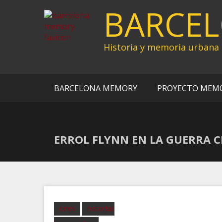
Ir
BARCE
al
contenido
Historia y memoria urbana
BARCELONA MEMORY
PROYECTO MEM
ERROL FLYNN EN LA GUERRA C
cines
historias