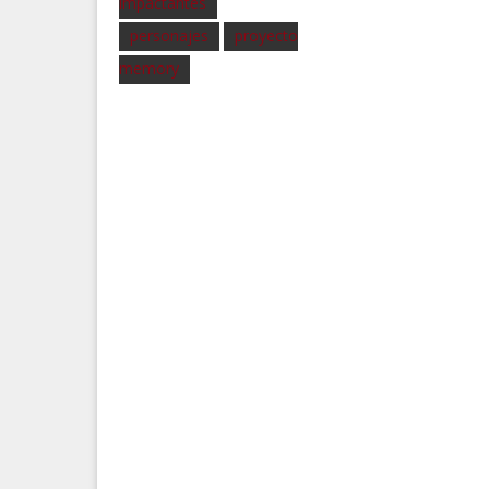
impactantes
personajes
proyecto
memory