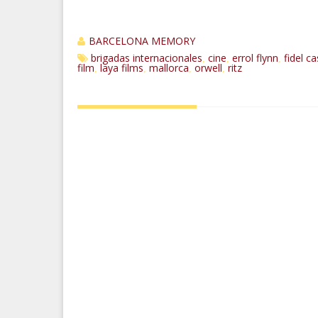
BARCELONA MEMORY
brigadas internacionales
cine
errol flynn
fidel ca
,
,
,
film
laya films
mallorca
orwell
ritz
,
,
,
,