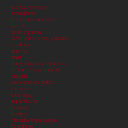
acontecimientos
atracciones
bares y restaurantes
barrios
calles o plazas
casas, mansiones, palacios
catalunya
cine / tv
cines
conventos y monasterios
de Barcelona al mundo
deporte
desmontando mitos
eixample
empresas
espectáculos
fabricas
fuentes
historias impactantes
hospitales