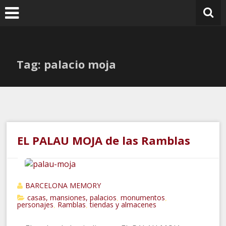
Ir
al
contenido
Tag: palacio moja
EL PALAU MOJA de las Ramblas
BARCELONA MEMORY
casas, mansiones, palacios
monumentos
,
,
personajes
Ramblas
tiendas y almacenes
,
,