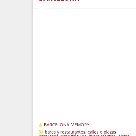
BARCELONA MEMORY
bares y restaurantes
calles o plazas
,
,