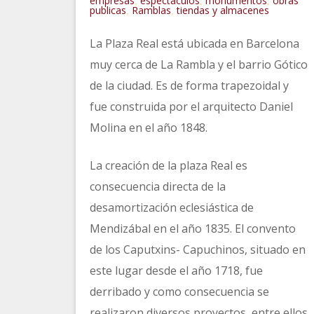
empresas
espectáculos
monumentos
obras
,
,
,
publicas
Ramblas
tiendas y almacenes
,
,
La Plaza Real está ubicada en Barcelona
muy cerca de La Rambla y el barrio Gótico
de la ciudad. Es de forma trapezoidal y
fue construida por el arquitecto Daniel
Molina en el año 1848.
La creación de la plaza Real es
consecuencia directa de la
desamortización eclesiástica de
Mendizábal en el año 1835. El convento
de los Caputxins- Capuchinos, situado en
este lugar desde el año 1718, fue
derribado y como consecuencia se
realizaron diversos proyectos, entre ellos