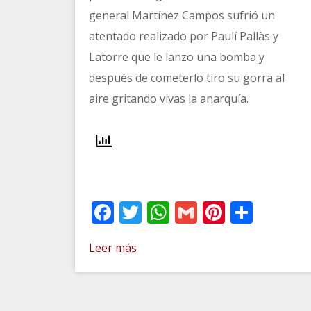
general Martínez Campos sufrió un
atentado realizado por Paulí Pallàs y
Latorre que le lanzo una bomba y
después de cometerlo tiro su gorra al
aire gritando vivas la anarquía.
Facebook
Twitter
WhatsApp
Gmail
Pinteres
Comp
Leer más