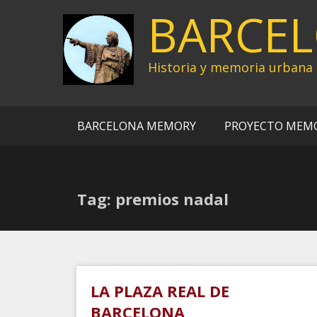
Ir
BARCE
al
contenido
Historia y memoria urbana
BARCELONA MEMORY
PROYECTO MEM
Tag: premios nadal
LA PLAZA REAL DE
BARCELONA