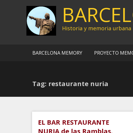
Ir
BARCE
al
contenido
Historia y memoria urbana
BARCELONA MEMORY
PROYECTO MEM
Tag: restaurante nuria
EL BAR RESTAURANTE
NURIA de las Ramblas.