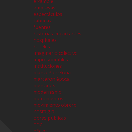
eixample
empresas
espectáculos
fabricas
fuentes
historias impactantes
hospitales
hoteles
imaginario colectivo
imprescindibles
instituciones
marca Barcelona
marcaron época
mercados
modernismo
monumentos
movimiento obrero
nostalgia
obras publicas
ocio
oficios