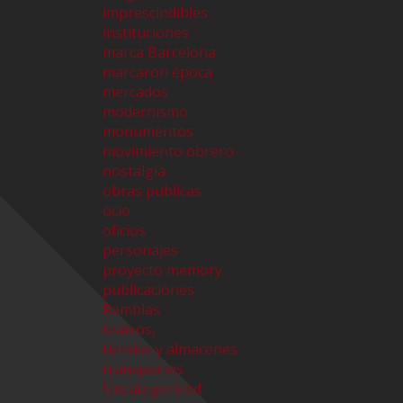
imprescindibles
instituciones
marca Barcelona
marcaron época
mercados
modernismo
monumentos
movimiento obrero
nostalgia
obras publicas
ocio
oficios
personajes
proyecto memory
publicaciones
Ramblas
teatros,
tiendas y almacenes
transportes
Uncategorized