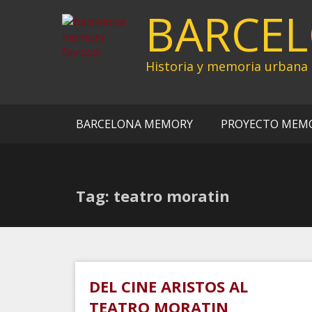
Ir
BARCE
al
contenido
Historia y memoria urbana
BARCELONA MEMORY
PROYECTO MEM
Tag: teatro moratin
DEL CINE ARISTOS AL
TEATRO MORATIN