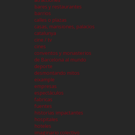
atracciones
bares y restaurantes
barrios
calles o plazas
casas, mansiones, palacios
catalunya
cine / tv
cines
conventos y monasterios
de Barcelona al mundo
deporte
desmontando mitos
eixample
empresas
espectáculos
fabricas
fuentes
historias impactantes
hospitales
hoteles
imaginario colectivo