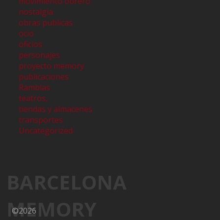
movimiento obrero
nostalgia
obras publicas
ocio
oficios
personajes
proyecto memory
publicaciones
Ramblas
teatros,
tiendas y almacenes
transportes
Uncategorized
BARCELONA
MEMORY
©2026