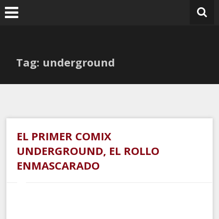
Ir
al
contenido
Tag: underground
EL PRIMER COMIX
UNDERGROUND, EL ROLLO
ENMASCARADO