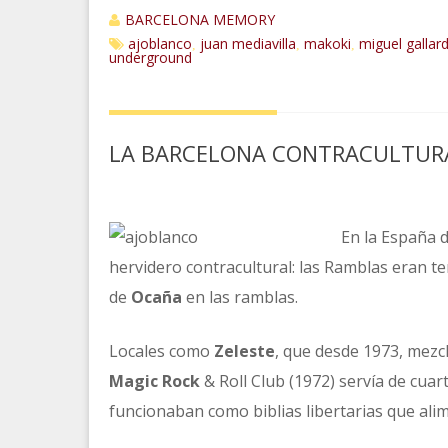
BARCELONA MEMORY
ajoblanco
juan mediavilla
makoki
miguel gallar
,
,
,
underground
LA BARCELONA CONTRACULTURA
En la España d
hervidero contracultural: las Ramblas eran 
de
Ocaña
en las ramblas.
Locales como
Zeleste
, que desde 1973, mezcl
Magic Rock
& Roll Club (1972) servía de cuar
funcionaban como biblias libertarias que ali