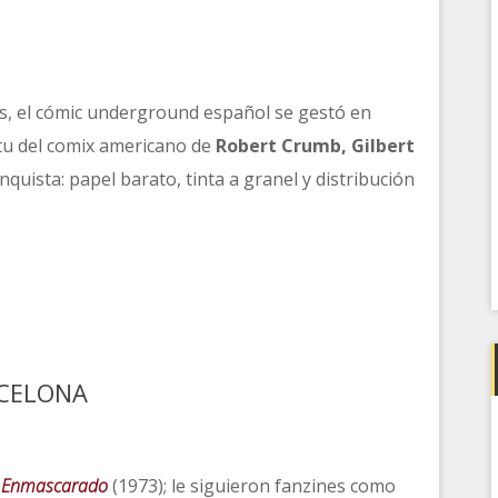
es, el cómic underground español se gestó en
itu del comix americano de
Robert Crumb, Gilbert
quista: papel barato, tinta a granel y distribución
RCELONA
o Enmascarado
(1973); le siguieron fanzines como