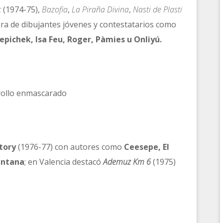
c
(1974-75),
Bazofia
,
La Piraña Divina
,
Nasti de Plasti
bra de dibujantes jóvenes y contestatarios como
epichek, Isa Feu, Roger, Pàmies u Onliyú.
ctory
(1976-77) con autores como
Ceesepe, El
antana
; en Valencia destacó
Ademuz Km 6
(1975)