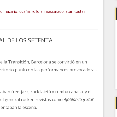
do
nazario
ocaña
rollo enmascarado
star
toutain
,
,
,
,
,
,
L DE LOS SETENTA
e la Transición, Barcelona se convirtió en un
territorio punk con las performances provocadoras
aban free-jazz, rock laietà y rumba canalla, y el
tel general rocker; revistas como
Ajob
lanco
y
Star
mentaban la escena.