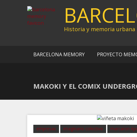
Ir
BARCE
al
contenido
Historia y memoria urbana
BARCELONA MEMORY
PROYECTO MEM
MAKOKI Y EL COMIX UNDERG
empresas
imaginario colectivo
marcaron ép