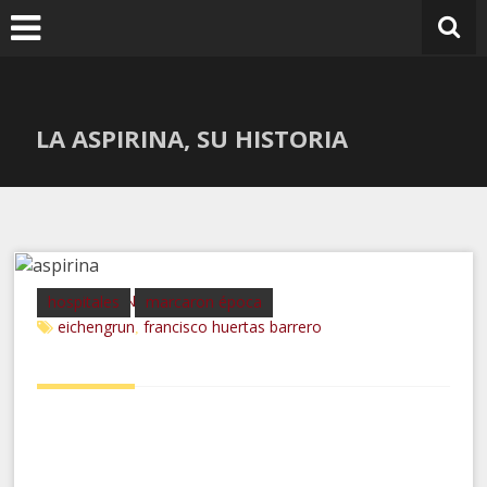
Ir
al
contenido
LA ASPIRINA, SU HISTORIA
BARCELONA MEMORY
hospitales
marcaron época
eichengrun
francisco huertas barrero
,