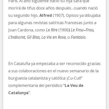
París. Al año siguiente nació su hija Sara que
morirá de tifus doce años después…cuando nació
su segundo hijo,
Alfred
(1907), Opisso ya dibujaba
para algunas revistas satíricas francesas junto a
Joan Cardona, como
Le Rire
(1906
)
Le Frou
–
Frou,
L’Indiscret, Gil Blas, La Vie en Rose,
o
Fantasio.
En Cataluña ya empezaba a ser reconocido gracias
a sus colaboraciones en el nuevo semanario de la
burguesía catalanista y católica: ¡Cu-Cut!”
complementaria del periódico “
La Veu de
Catalunya
”.