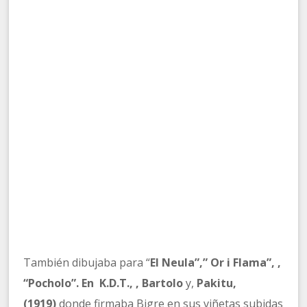
También dibujaba para “
El Neula”,” Or i Flama”, ,
“Pocholo”. En K.D.T., , Bartolo
y,
Pakitu,
(1919)
donde firmaba Bigre en sus viñetas subidas