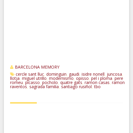
BARCELONA MEMORY
cercle sant lluc
dominguin
gaudi
isidre nonell
juncosa
,
,
,
,
,
llotja
miguel utrillo
modernismo
opisso
pel i ploma
pere
,
,
,
,
,
romeu
picasso
pocholo
quatre gats
ramon casas
ramon
,
,
,
,
,
raventos
sagrada familia
santiago rusiñol
tbo
,
,
,