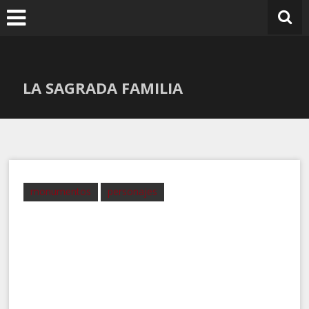
Ir
al
contenido
LA SAGRADA FAMILIA
monumentos
personajes