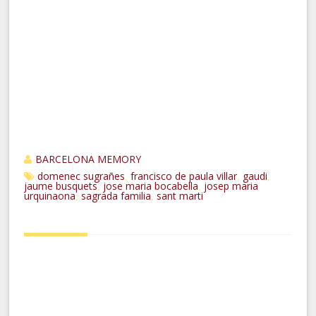
BARCELONA MEMORY
domenec sugrañes
francisco de paula villar
gaudi
,
,
,
jaume busquets
jose maria bocabella
josep maria
,
,
urquinaona
sagrada familia
sant marti
,
,