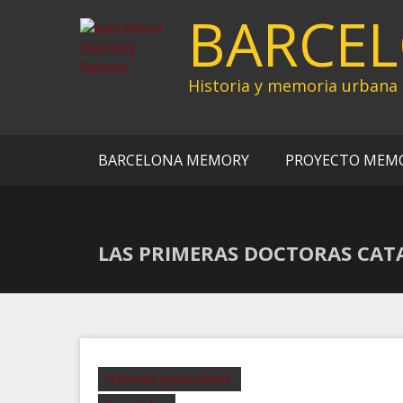
Ir
BARCE
al
contenido
Historia y memoria urbana
BARCELONA MEMORY
PROYECTO MEM
LAS PRIMERAS DOCTORAS CAT
historias impactantes