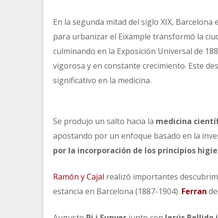
En la segunda mitad del siglo XIX, Barcelona e
para urbanizar el Eixample transformó la ciud
culminando en la Exposición Universal de 18
vigorosa y en constante crecimiento. Este d
significativo en la medicina.
Se produjo un salto hacia la
medicina cientí
apostando por un enfoque basado en la invest
por la incorporación de los principios higie
Ramón y Cajal
realizó importantes descubrimi
estancia en Barcelona (1887-1904).
Ferran
de
Augusto
Pi i Sunyer
junto con
Jesús Bellido 