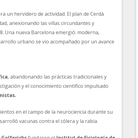
ra un hervidero de actividad. El plan de Cerdà
ad, anexionando las villas circundantes y
88. Una nueva Barcelona emergió: moderna,
esarrollo urbano se vio acompañado por un avance
fica
, abandonando las prácticas tradicionales y
igación y el conocimiento científico impulsado
nistas.
entos en el campo de la neurociencia durante su
sarrolló vacunas contra el cólera y la rabia.
i Golferichs
fundaron el
Institut de Fisiología de