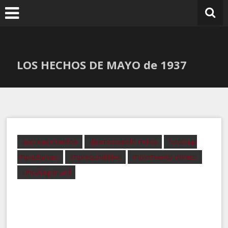
Ir
al
contenido
LOS HECHOS DE MAYO de 1937
acontecimientos
desmontando mitos
historias
impactantes
imprescindibles
movimiento obrero
Uncategorized