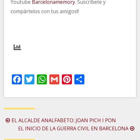
Youtube
Barcelonamemory
. Suscríbete y
compártelos con tus amigos!!
Facebook
Twitter
WhatsApp
Gmail
Pinterest
Compartir
Navegación
EL ALCALDE ANALFABETO: JOAN PICH I PON
de
EL INICIO DE LA GUERRA CIVIL EN BARCELONA
la