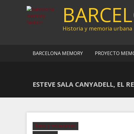
Ir
BARCE
al
contenido
Historia y memoria urbana
BARCELONA MEMORY
PROYECTO MEM
ESTEVE SALA CANYADELL, EL 
bares y restaurantes