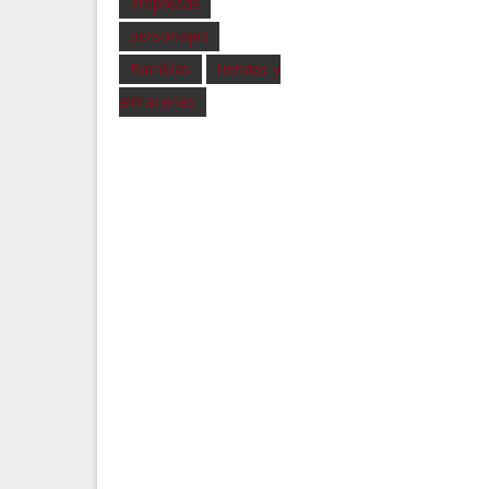
empresas
personajes
Ramblas
tiendas y
almacenes